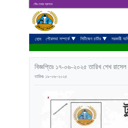
পৌর সেবায় স্বাগতম
পৌরসভা সম্পর্কে
▼
সিটিজেন চার্টার
▼
সরকারী অ
হোম
বিজ্ঞপ্তিঃ ১৭-০৬-২০২৫ তারিখ শেখ রাসেল পৌর
তারিখঃ ১৯-০৬-২০২৫