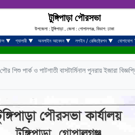
টুঙ্গিপাড়া পৌরসভা
উপজেলা : টুঙ্গিপাড়া , জেলা : গোপালগঞ্জ, বিভাগ: ঢাকা
ফিস
▼
গ্যালারী
▼
অনলাইন আবেদন
▼
লগইন / রেজিষ্ট্রেশন
▼
যোগাযোগ
 শিশু পার্ক ও পাটগাতী বাসটার্মিনাল পুনরায় ইজারা বিজ্ঞপ্