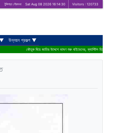
টুঙ্গিপাড়া পৌরসভা
Sat Aug 08 2026 16:14:30
Visitors : 120733
▼
উন্নয়ন প্রকল্প
▼
কৌতুক দিয়ে জাতির উদ্দেশে ভাষণ শুরু বাইডেনের, ক্যাপিটল হিলে || মতামত পুতিন–সি চিনের গ
তি